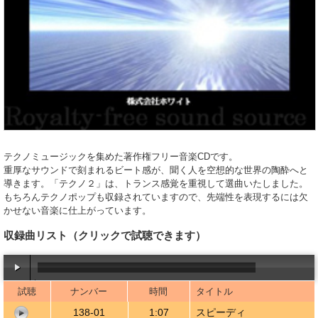
テクノミュージックを集めた著作権フリー音楽CDです。
重厚なサウンドで刻まれるビート感が、聞く人を空想的な世界の陶酔へと
導きます。「テクノ２」は、トランス感覚を重視して選曲いたしました。
もちろんテクノポップも収録されていますので、先端性を表現するには欠
かせない音楽に仕上がっています。
収録曲リスト
（クリックで試聴できます）
試聴
ナンバー
時間
タイトル
00:00
/
00:59
138-01
1:07
スピーディ