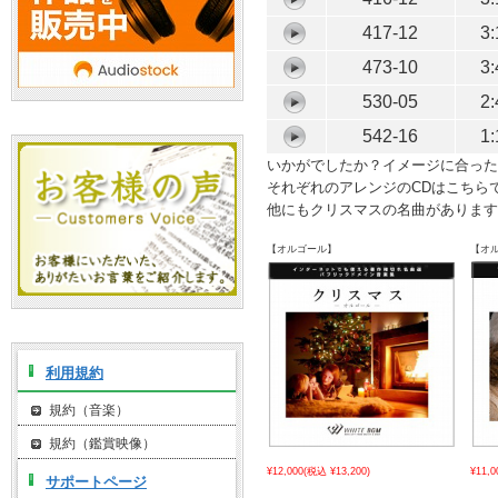
417-12
3:
473-10
3:
530-05
2:
542-16
1:
いかがでしたか？イメージに合った
それぞれのアレンジのCDはこちら
他にもクリスマスの名曲があります
【オルゴール】
【オ
利用規約
規約（音楽）
規約（鑑賞映像）
¥12,000
(税込 ¥13,200)
¥11,0
サポートページ