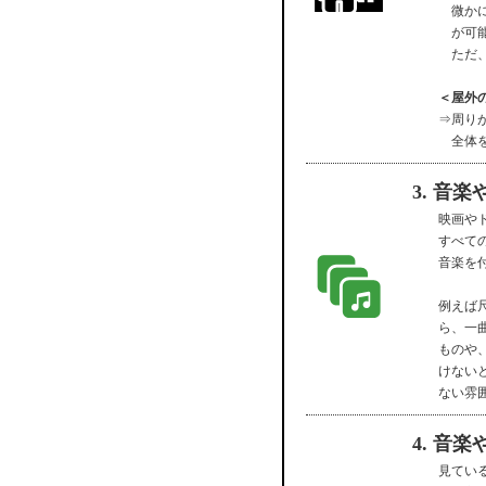
微か
が可
ただ
＜屋外
⇒周り
全体
3. 音
映画や
すべて
音楽を
例えば
ら、一
ものや
けない
ない雰
4. 音
見てい