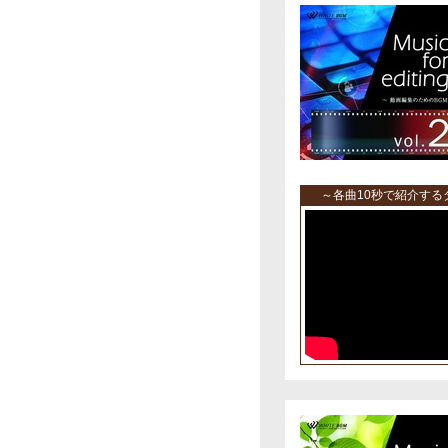
～各曲10秒で紹介す