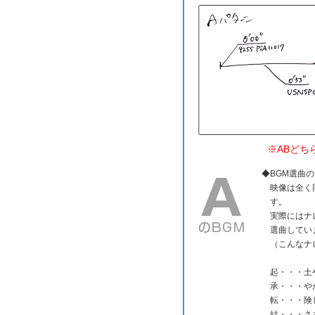
※ABどちら
◆BGM選曲
映像は全く
す。
実際にはナ
選曲してい
（こんなナ
起・・・土
承・・・や
転・・・険
結・・・さ