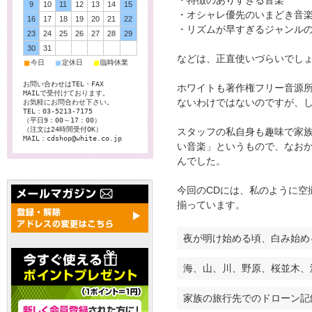
・特徴のありすぎる音楽
9
10
11
12
13
14
15
・オシャレ優先のいまどき音
16
17
18
19
20
21
22
・リズムが早すぎるジャンル
23
24
25
26
27
28
29
30
31
などは、正直使いづらいでし
■
■
■
今日
定休日
臨時休業
お問い合わせはTEL・FAX
ホワイトも著作権フリー音源所
MAILで受付けております。
ないわけではないのですが、
お気軽にお問合わせ下さい。
TEL：03-5213-7175
（平日9：00～17：00）
（注文は24時間受付OK）
スタッフの私自身も趣味で家
MAIL：cdshop@white.co.jp
い音楽」というもので、なお
んでした。
今回のCDには、私のように空
揃っています。
夜が明け始める頃、白み始め
海、山、川、野原、桜並木、
家族の旅行先でのドローン記