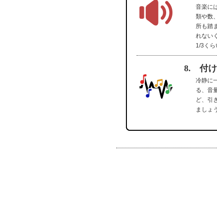
音楽に
類や数
所も踏
れない
1/3
8. 付
冷静に
る、音
ど、引
ましょ