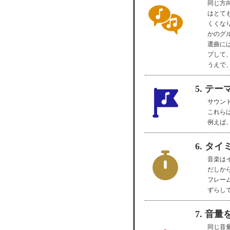
同じ方
はとて
くくな
かのグ
選曲に
プして
うえで
5. テ
サウン
これら
例えば
6. タ
音楽は
だしか
フレー
ずらし
7. 音
同じ音