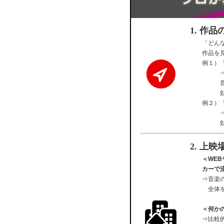
1. 作
「どん
作品を
例１）
例２）
2. 上
＜WE
カーで
⇒音楽
全体
＜何か
⇒比較