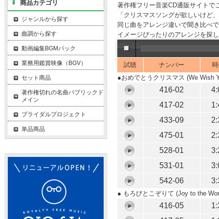
商品カテゴリ
著作権フリー音楽CD通販サイトで
「クリスマスソングが欲しいけど、
ジャンルから探す
同じ曲をアレンジ違いで聞き比べで
曲調から探す
イメージぴったりのアレンジを探し
動画編集BGMパック
業務用鑑賞映像（BGV）
試聴
ナンバー
時
●おめでとうクリスマス
(We Wish Y
セット商品
416-02
4:
著作権切れの名曲パブリックド
メイン
417-02
1:
ブライダルプロジェクト
433-09
2:
単品商品
475-01
2:
528-01
3:
531-01
3:
542-06
3:
● もろびとこぞりて
(Joy to the Wor
416-05
1: