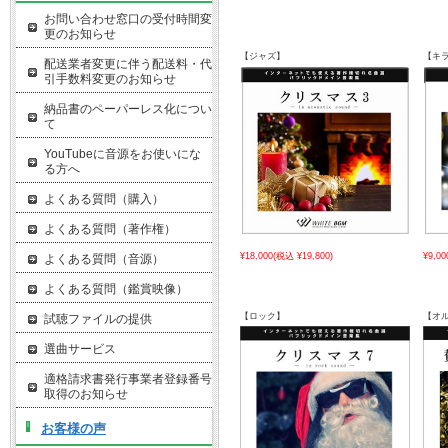
お問い合わせ窓口の受付時間変
更のお知らせ
【ジャズ】
【キ
配送業者変更に伴う配送料・代
引手数料変更のお知らせ
納品書のペーパーレス化につい
て
YouTubeに音源をお使いにな
る方へ
よくある質問（購入）
よくある質問（著作権）
¥18,000
(税込 ¥19,800)
¥9,00
よくある質問（音源）
よくある質問（鑑賞映像）
【ロック】
【オ
試聴ファイルの提供
選曲サービス
適格請求書発行事業者登録番号
取得のお知らせ
お客様の声