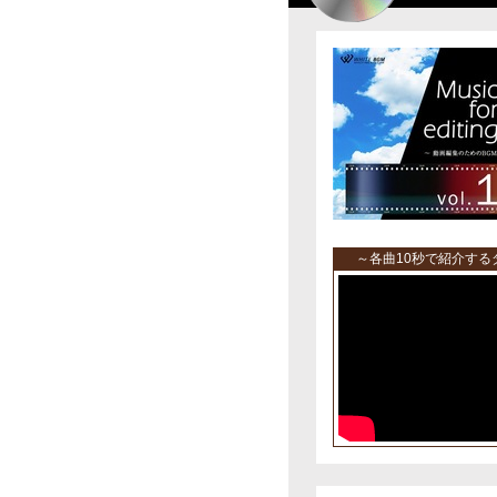
～各曲10秒で紹介す