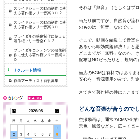
それは「無音」（もしくはプ
スライドショーの動画制作に使
える著作権フリー音楽ＣＤ-2
当たり前ですが、自然音が流
スライドショーの動画制作に使
のものは「無音」なのです。
える著作権フリー音楽ＣＤ
ブライダルの映像制作に使える
そこで、動画を編集して音楽
著作権フリー音楽ＣＤ-2
あるから即効問題解決！』と
ブライダルコンテンツの映像制
どこまでが「無料」なのか、
作に使える著作権フリー音楽Ｃ
配布はNGだったりと、規約の
Ｄ
リクルート情報
当店のBGMは有料ではありま
安心を！音源費用のみで、別
作曲アーティスト新規募集
さてさて著作権の件はここま
どんな音楽が合うので
2026/08
空撮動画は、通常のCMや企業
日
月
火
水
木
金
土
景色・風景などを、広～く長
1
2
3
4
5
6
7
8