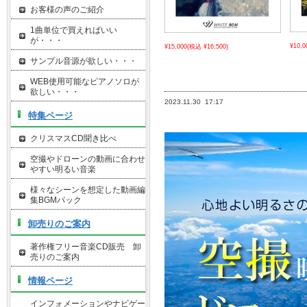
お客様の声のご紹介
1曲単位で買えればいい
が・・・
¥10,0
¥15,000
(税込 ¥16,500)
サンプル音源が欲しい・・・
WEB使用可能なピアノソロが
欲しい・・・
2023.11.30
17:17
特集ページ
クリスマスCD聞き比べ
空撮やドローンの動画に合わせ
やすい明るい音楽
様々なシーンを想定した動画編
集BGMパック
卸売りのご案内
著作権フリー音楽CD販売 卸
売りのご案内
情報ページ
インフォメーションやナビゲー