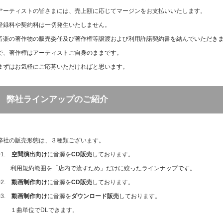
アーティストの皆さまには、売上額に応じてマージンをお支払いいたします。
登録料や契約料は一切発生いたしません。
音楽の著作物の販売委任及び著作権等譲渡および利用許諾契約書を結んでいただき
で、著作権はアーティストご自身のままです。
まずはお気軽にご応募いただければと思います。
弊社ラインアップのご紹介
弊社の販売形態は、３種類ございます。
01.
空間演出向け
に音源を
CD販売
しております。
利用規約範囲を「店内で流すため」だけに絞ったラインナップです。
02.
動画制作向け
に音源を
CD販売
しております。
03.
動画制作向け
に音源を
ダウンロード販売
しております。
１曲単位でDLできます。