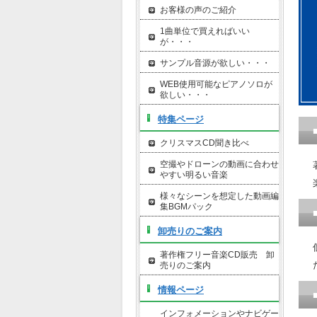
お客様の声のご紹介
1曲単位で買えればいい
が・・・
サンプル音源が欲しい・・・
WEB使用可能なピアノソロが
欲しい・・・
特集ページ
クリスマスCD聞き比べ
空撮やドローンの動画に合わせ
やすい明るい音楽
様々なシーンを想定した動画編
集BGMパック
卸売りのご案内
著作権フリー音楽CD販売 卸
売りのご案内
情報ページ
インフォメーションやナビゲー