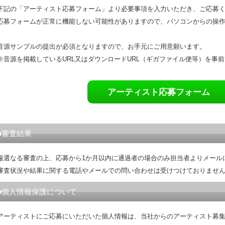
下記の「アーティスト応募フォーム」より必要事項を入力いただき、ご応募
応募フォームが正常に機能しない可能性がありますので、パソコンからの操
音源サンプルの提出が必須となりますので、お手元にご用意願います。
※音源を掲載しているURL又はダウンロードURL（ギガファイル便等）を事
アーティスト応募フォーム
■審査結果
厳選なる審査の上、応募から1か月以内に通過者の場合のみ担当者よりメール
審査状況や結果に関する電話やメールでの問い合わせは受けつけておりませ
■個人情報保護について
アーティストにご応募にいただいた個人情報は、当社からのアーティスト募