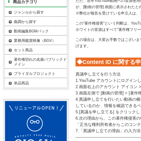
ただ、近年YouTube動画への音源使
商品カテゴリ
が、[動画の管理] 画面に表示された
ジャンルから探す
※弊社が報告を受けている申立人は、
曲調から探す
この"著作権侵害"という判断は、YouT
ホワイトの音源はすべて”著作権フリ
動画編集BGMパック
この場合は、大変お手数ではございます
業務用鑑賞映像（BGV）
げます。
セット商品
著作権切れの名曲パブリックド
◆Content ID に関
メイン
ブライダルプロジェクト
異議申し立てを行う方法
1.YouTube アカウントにログイン
単品商品
2.画面右上のアカウント アイコン 
3.画面左側で [動画の管理] > [著
4.異議申し立てを行いたい動画の
しているのか、情報を確認できるペ
5.[異議を申し立てる] をクリッ
6.次の理由から、この著作権侵害
「正当な権利所有者からこのコンテ
7.「異議申し立ての理由」の入力
----------------------------------------------------