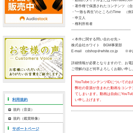
・動画のタイトルまたはYouTubeのU
・著作権で保護されたコンテンツ （
・“一致を再生”のところのTime （例1:51
・申立人
・権利所有者
--------------------------------------------------
＜本件に関する問い合わせ先＞
株式会社ホワイト BGM事業部
E-mail cdshop＠white.co.
詳細情報が必要となりますので、お電
ご理解のほど何卒よろしくお願い申し
YouTubeコンテンツIDについての
弊社の音源が含まれた動画をコンテ
てしまいます。動画は自由にYouT
利用規約
い申し上げます。
規約（音楽）
規約（鑑賞映像）
サポートページ