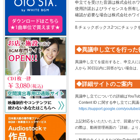
申立てを受けた音源は株式会社ホワイト（
使用許諾およびライセンスを所有し
確認が必要な場合は株式会社ホワイト（ 
----------------------------------------------------
8.チェックボックス2つにチェッ
◆異議申し立てを行った
異議申し立てを提出すると、申立人に
人から 30日以内に回答がない場合
◆詳細サイトのご案内
異議申し立てについての詳細はYouT
Content ID に関する申し立てに異
https://support.google.com/youtub
上記対応をいただいた上で、回避がで
の際は、動画管理画面の「詳細」より
--------------------------------------------------