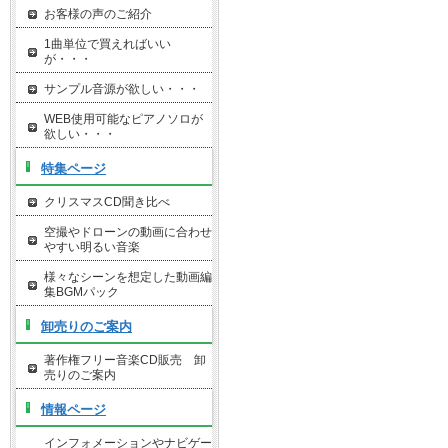
お客様の声のご紹介
1曲単位で買えればいい
が・・・
サンプル音源が欲しい・・・
WEB使用可能なピアノソロが
欲しい・・・
特集ページ
クリスマスCD聞き比べ
空撮やドローンの動画に合わせ
やすい明るい音楽
様々なシーンを想定した動画編
集BGMパック
卸売りのご案内
著作権フリー音楽CD販売 卸
売りのご案内
情報ページ
インフォメーションやナビゲー