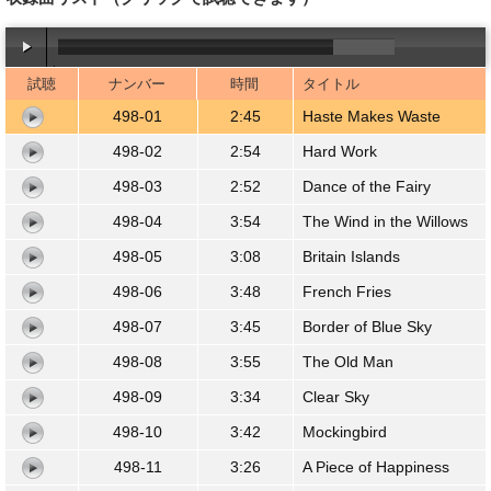
試聴
ナンバー
時間
タイトル
00:00
/
02:45
498-01
2:45
Haste Makes Waste
498-02
2:54
Hard Work
498-03
2:52
Dance of the Fairy
498-04
3:54
The Wind in the Willows
498-05
3:08
Britain Islands
498-06
3:48
French Fries
498-07
3:45
Border of Blue Sky
498-08
3:55
The Old Man
498-09
3:34
Clear Sky
498-10
3:42
Mockingbird
498-11
3:26
A Piece of Happiness