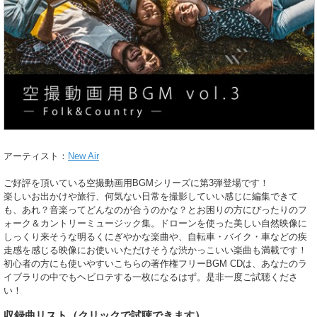
アーティスト：
New Air
ご好評を頂いている空撮動画用BGMシリーズに第3弾登場です！
楽しいお出かけや旅行、何気ない日常を撮影していい感じに編集できて
も、あれ？音楽ってどんなのが合うのかな？とお困りの方にぴったりのフ
ォーク＆カントリーミュージック集。ドローンを使った美しい自然映像に
しっくり来そうな明るくにぎやかな楽曲や、自転車・バイク・車などの疾
走感を感じる映像にお使いいただけそうな渋かっこいい楽曲も満載です！
初心者の方にも使いやすいこちらの著作権フリーBGM CDは、あなたのラ
イブラリの中でもヘビロテする一枚になるはず。是非一度ご試聴くださ
い！
収録曲リスト
（クリックで試聴できます）