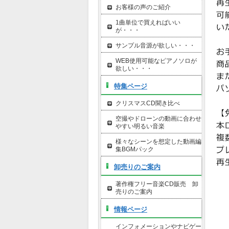
お客様の声のご紹介
1曲単位で買えればいい
が・・・
サンプル音源が欲しい・・・
WEB使用可能なピアノソロが
欲しい・・・
特集ページ
クリスマスCD聞き比べ
空撮やドローンの動画に合わせ
やすい明るい音楽
様々なシーンを想定した動画編
集BGMパック
卸売りのご案内
著作権フリー音楽CD販売 卸
売りのご案内
情報ページ
インフォメーションやナビゲー