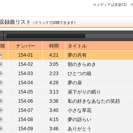
※メディアは音楽CD、デ
収録曲リスト
（クリックで試聴できます）
試聴
ナンバー
時間
タイトル
154-01
4:21
夢の共有
154-02
3:05
朝のきらめき
154-03
2:23
ひとつの箱
154-04
4:28
夢の扉
154-05
3:13
昼下がりの眠り
154-06
3:36
私の好きなあなたの笑顔
154-07
3:40
小さな草花
154-08
4:15
夢の語らい
154-09
3:46
ありがとう