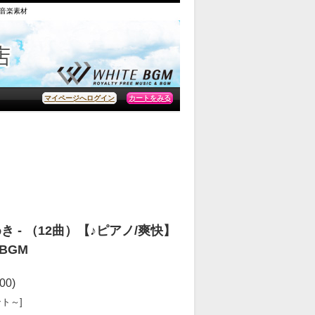
の音楽素材
カートをみる
マイページへログイン
き - （12曲）【♪ピアノ/爽快】
BGM
00)
ント～]