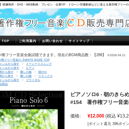
】映像制作・DVD・WEB動画・プレゼン・企業VP・ドローン空撮動画などに使える著作権フリー
】TOP
ご利用案内
お問い合わせ
サイトマップ
作権フリー音楽全曲試聴できます。現在のBGM商品数：【288】
※2026.04.21
作権フリー音楽の【WHITE BGM】TOP
ャンルから探す
イージーリスニング
ャンルから探す
ピアノ
調から探す
癒しの曲
穏やか
調から探す
癒しの曲
リラックス
ャンルから探す
ブライダル
品商品
ピアノソロ6 - 朝のきらめ
#154 著作権フリー音楽
価格:
¥12,000
(税込 ¥13,2
[ポイント還元 396ポイ