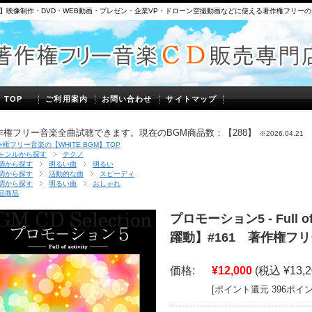
】映像制作・DVD・WEB動画・プレゼン・企業VP・ドローン空撮動画などに使える著作権フリー
】TOP
ご利用案内
お問い合わせ
サイトマップ
作権フリー音楽全曲試聴できます。現在のBGM商品数：【288】
※2026.04.21
作権フリー音楽の【WHITE BGM】TOP
ャンルから探す
テクノ
調から探す
明るい曲
明るい
調から探す
活動的な曲
スピーディ
調から探す
明るい曲
おしゃれ
品商品
プロモーション5 - Full of
躍動】#161 著作権フリ
価格:
¥12,000
(税込 ¥13,2
[ポイント還元 396ポイ