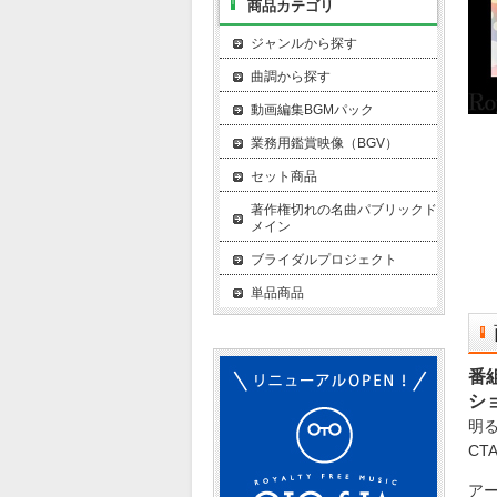
商品カテゴリ
ジャンルから探す
曲調から探す
動画編集BGMパック
業務用鑑賞映像（BGV）
セット商品
著作権切れの名曲パブリックド
メイン
ブライダルプロジェクト
単品商品
番
シ
明
CT
ア