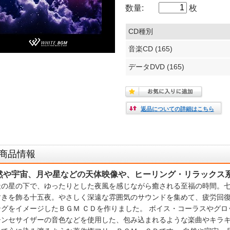
数量:
枚
CD種別
音楽CD (165)
データDVD (165)
返品についての詳細はこちら
商品情報
然や宇宙、月や星などの天体映像や、ヒーリング・リラックス
天の星の下で、ゆったりとした夜風を感じながら癒される至福の時間。
すきを飾る十五夜。やさしく深遠な雰囲気のサウンドを集めて、疲労回
ングをイメージしたＢＧＭ ＣＤを作りました。 ボイス・コーラスやグ
シンセサイザーの音色などを使用した、包み込まれるような楽曲やキラ