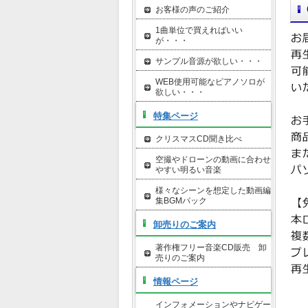
お客様の声のご紹介
1曲単位で買えればいい
が・・・
サンプル音源が欲しい・・・
WEB使用可能なピアノソロが
欲しい・・・
特集ページ
クリスマスCD聞き比べ
空撮やドローンの動画に合わせ
やすい明るい音楽
様々なシーンを想定した動画編
集BGMパック
卸売りのご案内
著作権フリー音楽CD販売 卸
売りのご案内
情報ページ
インフォメーションやナビゲー