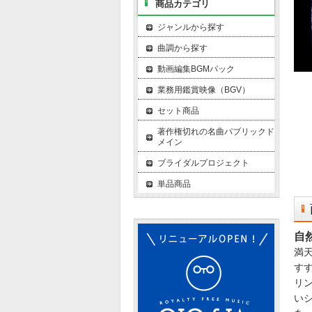
商品カテゴリ
ジャンルから探す
曲調から探す
動画編集BGMパック
業務用鑑賞映像（BGV）
セット商品
著作権切れの名曲パブリックド
メイン
ブライダルプロジェクト
単品商品
自
満
す
リ
い