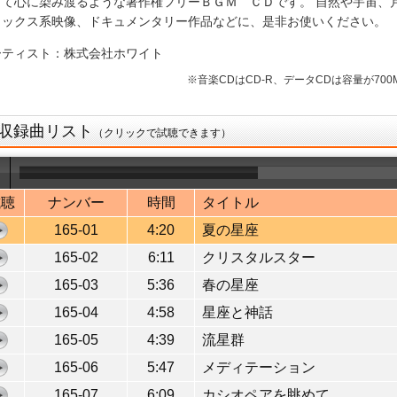
って心に染み渡るような著作権フリーＢＧＭ ＣＤです。 自然や宇宙、
ラックス系映像、ドキュメンタリー作品などに、是非お使いください。
ーティスト：株式会社ホワイト
※音楽CDはCD-R、データCDは容量が70
収録曲リスト
（クリックで試聴できます）
試聴
ナンバー
時間
タイトル
165-01
4:20
夏の星座
165-02
6:11
クリスタルスター
165-03
5:36
春の星座
165-04
4:58
星座と神話
165-05
4:39
流星群
165-06
5:47
メディテーション
165-07
6:09
カシオペアを眺めて