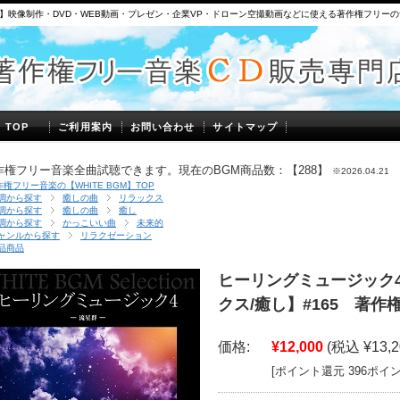
】映像制作・DVD・WEB動画・プレゼン・企業VP・ドローン空撮動画などに使える著作権フリー
】TOP
ご利用案内
お問い合わせ
サイトマップ
作権フリー音楽全曲試聴できます。現在のBGM商品数：【288】
※2026.04.21
作権フリー音楽の【WHITE BGM】TOP
調から探す
癒しの曲
リラックス
調から探す
癒しの曲
癒し
調から探す
かっこいい曲
未来的
ャンルから探す
リラクゼーション
品商品
ヒーリングミュージック4 -
クス/癒し】#165 著作
価格:
¥12,000
(税込 ¥13,2
[ポイント還元 396ポイ