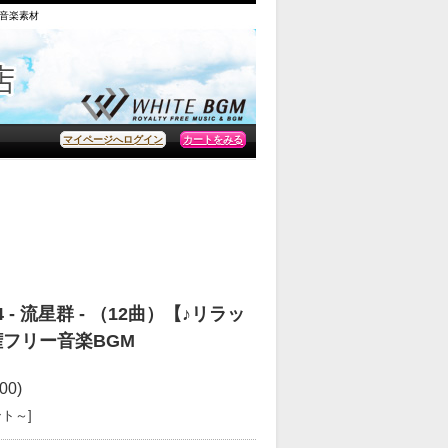
の音楽素材
カートをみる
マイページへログイン
 流星群 - （12曲）【♪リラッ
権フリー音楽BGM
00)
ント～]