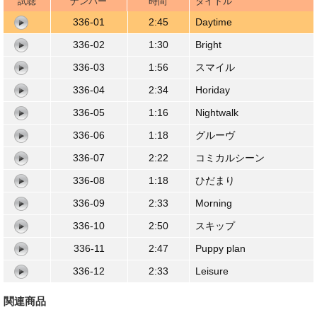
試聴
ナンバー
時間
タイトル
00:00
/
02:44
336-01
2:45
Daytime
336-02
1:30
Bright
336-03
1:56
スマイル
336-04
2:34
Horiday
336-05
1:16
Nightwalk
336-06
1:18
グルーヴ
336-07
2:22
コミカルシーン
336-08
1:18
ひだまり
336-09
2:33
Morning
336-10
2:50
スキップ
336-11
2:47
Puppy plan
336-12
2:33
Leisure
関連商品