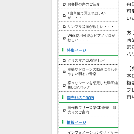
お客様の声のご紹介
1曲単位で買えればいい
が・・・
サンプル音源が欲しい・・・
WEB使用可能なピアノソロが
欲しい・・・
特集ページ
クリスマスCD聞き比べ
空撮やドローンの動画に合わせ
やすい明るい音楽
様々なシーンを想定した動画編
集BGMパック
卸売りのご案内
著作権フリー音楽CD販売 卸
売りのご案内
情報ページ
インフォメーションやナビゲー