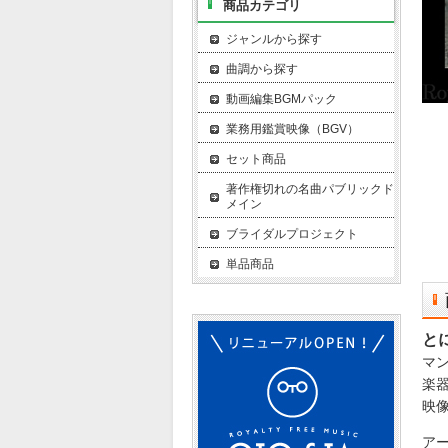
商品カテゴリ
ジャンルから探す
曲調から探す
動画編集BGMパック
業務用鑑賞映像（BGV）
セット商品
著作権切れの名曲パブリックド
メイン
ブライダルプロジェクト
単品商品
と
マ
楽
映
ア