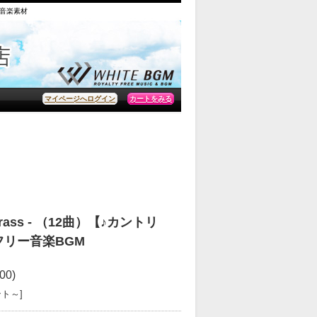
の音楽素材
カートをみる
マイページへログイン
uegrass - （12曲）【♪カントリ
権フリー音楽BGM
00)
ント～]