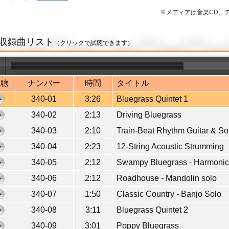
※メディアは音楽CD、デ
収録曲リスト
（クリックで試聴できます）
試聴
ナンバー
時間
タイトル
340-01
3:26
Bluegrass Quintet 1
340-02
2:13
Driving Bluegrass
340-03
2:10
Train-Beat Rhythm Guitar & So
340-04
2:23
12-String Acoustic Strumming
340-05
2:12
Swampy Bluegrass - Harmonic
340-06
2:12
Roadhouse - Mandolin solo
340-07
1:50
Classic Country - Banjo Solo
340-08
3:11
Bluegrass Quintet 2
340-09
3:01
Poppy Bluegrass