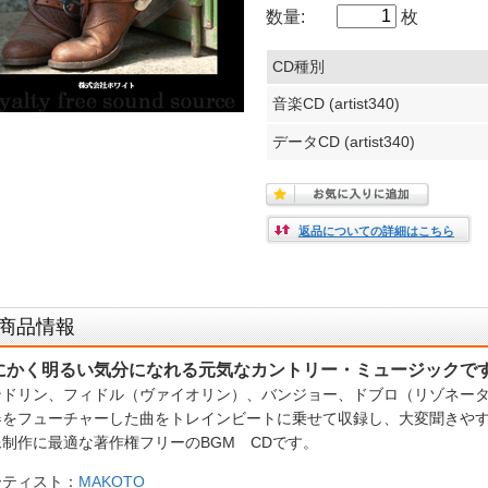
数量:
枚
CD種別
音楽CD (artist340)
データCD (artist340)
返品についての詳細はこちら
商品情報
にかく明るい気分になれる元気なカントリー・ミュージックで
ンドリン、フィドル（ヴァイオリン）、バンジョー、ドブロ（リゾネー
器をフューチャーした曲をトレインビートに乗せて収録し、大変聞きや
像制作に最適な著作権フリーのBGM CDです。
ーティスト：
MAKOTO