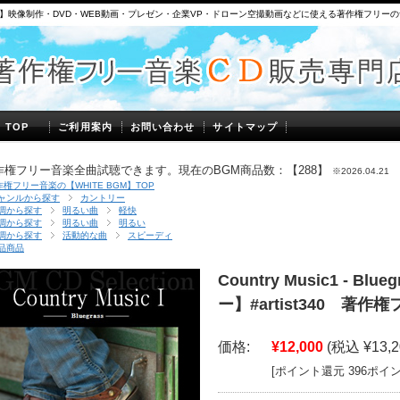
】映像制作・DVD・WEB動画・プレゼン・企業VP・ドローン空撮動画などに使える著作権フリー
】TOP
ご利用案内
お問い合わせ
サイトマップ
作権フリー音楽全曲試聴できます。現在のBGM商品数：【288】
※2026.04.21
作権フリー音楽の【WHITE BGM】TOP
ャンルから探す
カントリー
調から探す
明るい曲
軽快
調から探す
明るい曲
明るい
調から探す
活動的な曲
スピーディ
品商品
Country Music1 - Bl
ー】#artist340 著作
価格:
¥12,000
(税込 ¥13,2
[ポイント還元 396ポイ