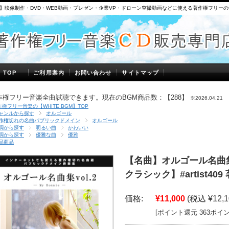
】映像制作・DVD・WEB動画・プレゼン・企業VP・ドローン空撮動画などに使える著作権フリー
】TOP
ご利用案内
お問い合わせ
サイトマップ
作権フリー音楽全曲試聴できます。現在のBGM商品数：【288】
※2026.04.21
作権フリー音楽の【WHITE BGM】TOP
ャンルから探す
オルゴール
作権切れの名曲パブリックドメイン
オルゴール
調から探す
明るい曲
かわいい
調から探す
優雅な曲
優雅
品商品
【名曲】オルゴール名曲集 vol.
クラシック】#artist4
価格:
¥11,000
(税込 ¥12,1
[ポイント還元 363ポイ