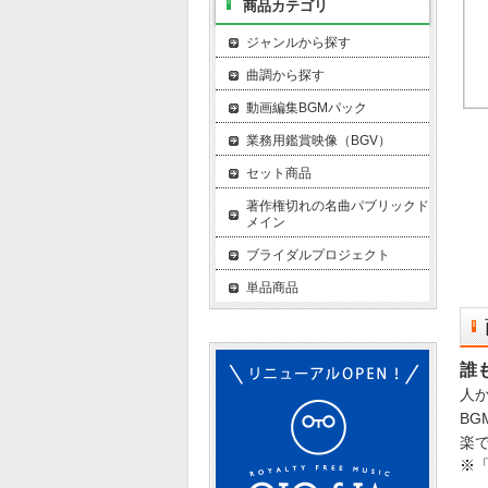
商品カテゴリ
ジャンルから探す
曲調から探す
動画編集BGMパック
業務用鑑賞映像（BGV）
セット商品
著作権切れの名曲パブリックド
メイン
ブライダルプロジェクト
単品商品
誰
人
B
楽
※「