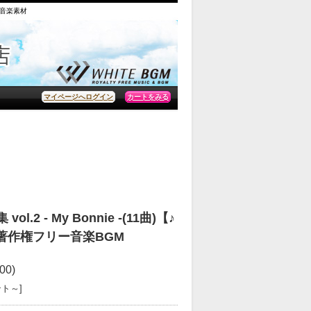
の音楽素材
カートをみる
マイページへログイン
2 - My Bonnie -(11曲)【♪
09 著作権フリー音楽BGM
00)
ント～]