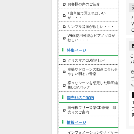
お客様の声のご紹介
1曲単位で買えればいい
が・・・
サンプル音源が欲しい・・・
WEB使用可能なピアノソロが
欲しい・・・
特集ページ
クリスマスCD聞き比べ
空撮やドローンの動画に合わせ
やすい明るい音楽
様々なシーンを想定した動画編
集BGMパック
卸売りのご案内
著作権フリー音楽CD販売 卸
売りのご案内
情報ページ
インフォメーションやナビゲー