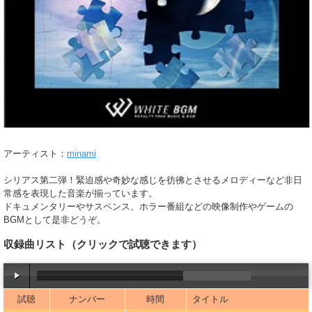
アーティスト：
minami
シリアス第二弾！緊迫感や奇妙な感じを彷彿とさせるメロディーなど非日
常感を表現した音楽が揃っています。
ドキュメンタリーやサスペンス、ホラー番組などの映像制作やゲームの
BGMとして是非どうぞ。
収録曲リスト
（クリックで試聴できます）
試聴
ナンバー
時間
タイトル
00:00
/
03:18