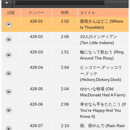
試聴
ナンバー
時間
タイトル
00:00
/
02:02
428-01
2:02
親指さんはどこ (Where
Is Thumbkin)
428-02
2:06
10人のインディアン
(Ten Little Indians)
428-03
1:51
輪になって歌おう (Ring
Around The Rosy)
428-04
2:04
ヒッコリー,ディッコリ
ー,ドック
(Hickory,Dickory,Dock)
428-05
2:04
ゆかいな牧場 (Old
MacDonald Had A Farm)
428-06
2:06
幸せなら手をたたこう (If
You're Happy And You
Know It)
428-07
2:10
雨、雨やんで (Rain Rain