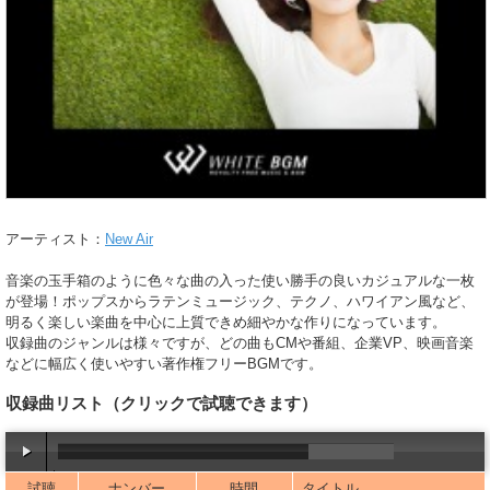
アーティスト：
New Air
音楽の玉手箱のように色々な曲の入った使い勝手の良いカジュアルな一枚
が登場！ポップスからラテンミュージック、テクノ、ハワイアン風など、
明るく楽しい楽曲を中心に上質できめ細やかな作りになっています。
収録曲のジャンルは様々ですが、どの曲もCMや番組、企業VP、映画音楽
などに幅広く使いやすい著作権フリーBGMです。
収録曲リスト
（クリックで試聴できます）
試聴
ナンバー
時間
タイトル
00:00
/
03:02