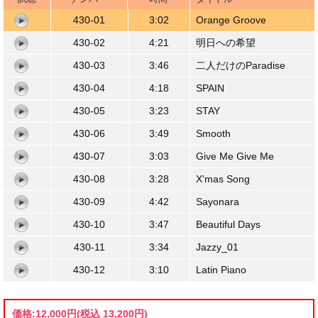
430-01
3:02
Orange Groove
430-02
4:21
明日への希望
430-03
3:46
二人だけのParadise
430-04
4:18
SPAIN
430-05
3:23
STAY
430-06
3:49
Smooth
430-07
3:03
Give Me Give Me
430-08
3:28
X'mas Song
430-09
4:42
Sayonara
430-10
3:47
Beautiful Days
430-11
3:34
Jazzy_01
430-12
3:10
Latin Piano
価格:
12,000円
(税込 13,200円)