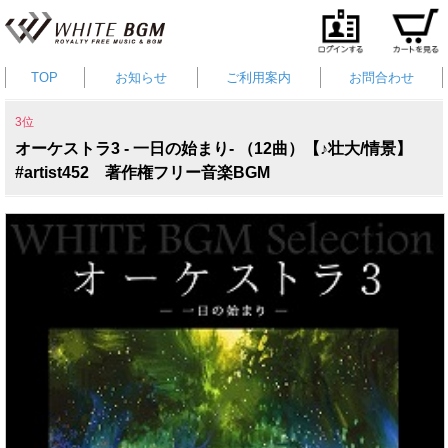
TOP
お知らせ
ご利用案内
お問合わせ
3位
オーケストラ3 - 一日の始まり- （12曲）【♪壮大/情景】
#artist452 著作権フリー音楽BGM