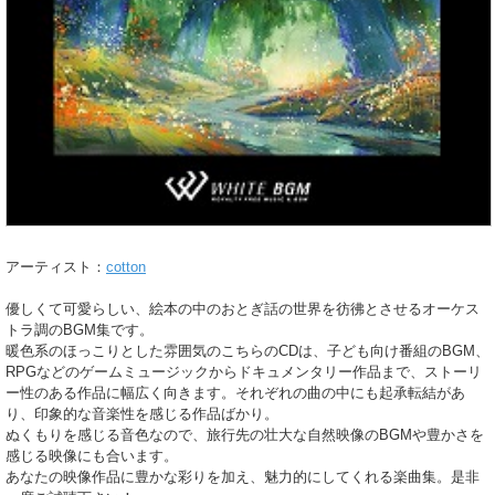
アーティスト：
cotton
優しくて可愛らしい、絵本の中のおとぎ話の世界を彷彿とさせるオーケス
トラ調のBGM集です。
暖色系のほっこりとした雰囲気のこちらのCDは、子ども向け番組のBGM、
RPGなどのゲームミュージックからドキュメンタリー作品まで、ストーリ
ー性のある作品に幅広く向きます。それぞれの曲の中にも起承転結があ
り、印象的な音楽性を感じる作品ばかり。
ぬくもりを感じる音色なので、旅行先の壮大な自然映像のBGMや豊かさを
感じる映像にも合います。
あなたの映像作品に豊かな彩りを加え、魅力的にしてくれる楽曲集。是非