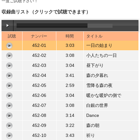
一度ご試聴下さい！
収録曲リスト
（クリックで試聴できます）
試聴
ナンバー
時間
タイトル
00:00
/
03:03
452-01
3:03
一日の始まり
452-02
3:08
小人たちの一日
452-03
3:04
昼下がり
452-04
3:41
森の夕暮れ
452-05
2:59
雪降る森の夜
452-06
3:04
暖かな暖炉の側で
452-07
3:08
白銀の世界
452-08
3:14
Dance
452-09
3:22
森の朝
452-10
3:43
祈り