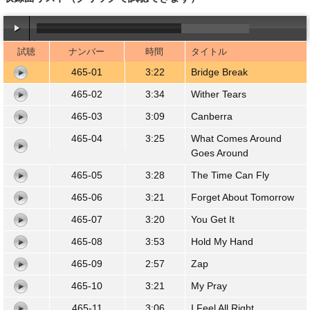
試聴
ナンバー
時間
タイトル
00:00
/
03:21
465-01
3:22
Bridge Break
465-02
3:34
Wither Tears
465-03
3:09
Canberra
465-04
3:25
What Comes Around
Goes Around
465-05
3:28
The Time Can Fly
465-06
3:21
Forget About Tomorrow
465-07
3:20
You Get It
465-08
3:53
Hold My Hand
465-09
2:57
Zap
465-10
3:21
My Pray
465-11
3:06
I Feel All Right