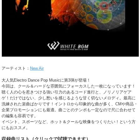
アーティスト：
New Air
大人気Electro Dance Pop Musicに第3弾が登場！
今回は、クール＆ハードな雰囲気にフォーカスした一枚になっています！
聴く人の心を惹きつける強い引力のあるコード進行と、ノリノリアゲア
ゲ！だけではない、少し愁いを感じるような甘く切ないメロディ。最高に
洗練された楽曲ばかりです！イントロから印象的な曲が多く、CMや商品・
企業プロモーションにも最適。曲ごとのテンポも一定なので尺に合わせて
の編集も容易です。
イベント、スポーツなど、ホット＆クールな映像をつくりたい！という方
にもおススメ。
収録曲リスト
（クリックで試聴できます）