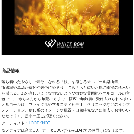
商品情報
落ち着いたやさしい気分になれる「秋」を感じるオルゴール楽曲集。
街路樹や草花が黄色や朱色に染まり、さらさらと乾いた風に季節の移ろい
を感じる。あの寂しいような切ないような微妙な雰囲気をオルゴールの音
色で…。 赤ちゃんから年配の方まで、幅広い年齢層に受け入れられやすい
オルゴールは、ブライダルやマタニティビデオ、クリニックなどのインフ
ォメーション、癒し系のイメージや風景・自然映像などに幅広くお使いい
ただけます。是非一度ご試聴ください。
アーティスト：
LOOPKNOT
※メディアは音楽CD、データCDいずれもCD-Rでのお届けになります。