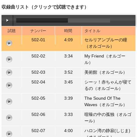
収録曲リスト
（クリックで試聴できます）
試聴
ナンバー
時間
タイトル
00:00
/
04:08
502-01
4:09
セルリアンブルーの瞳
（オルゴール）
502-02
3:34
My Friend（オルゴー
ル）
502-03
3:52
美術館（オルゴール）
502-04
3:45
シーッ！赤ちゃんが寝て
るの（オルゴール）
502-05
3:39
The Sound Of The
Waves（オルゴール）
502-06
3:33
喧噪の中の孤独（オルゴ
ール）
502-07
4:00
ハロン湾の静寂(しじま)