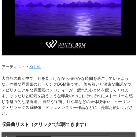
アーティスト：
Kei M.
大自然の真ん中で、月を見上げながら穏やかな時間を過ごしているよう
な、静穏な雰囲気のヒーリングBGM集です。 落ち着いた深遠な曲調かつ、
スピリチュアルな雰囲気のメロディーが、疲れた心と体を癒してくれま
す。ゆったりと眠気を誘うような印象の中にもそれぞれにストーリーを感
じる魅力的な楽曲達。 自然や宇宙、月や星などの天体映像や、ヒーリン
グ・リラックス系映像、ドキュメンタリー作品などに、是非お使いくださ
い。
収録曲リスト
（クリックで試聴できます）