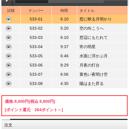
試聴
ナンバー
時間
タイトル
00:00
/
06:09
533-01
6:10
窓に映る月明かり
533-02
5:20
空の向こうへ
533-03
6:10
窓辺にもたれて
533-04
9:37
宵の明星
533-05
6:46
水面に浮かぶ月
533-06
8:29
月夜の灯台
533-07
6:06
黄色い夜明け空
533-08
4:30
陽はまた昇る
価格:
8,000円
(税込 8,800円)
[ポイント還元 264ポイント～]
注文