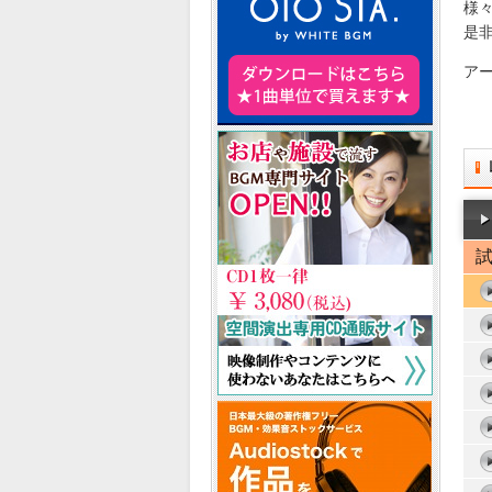
様
是
ア