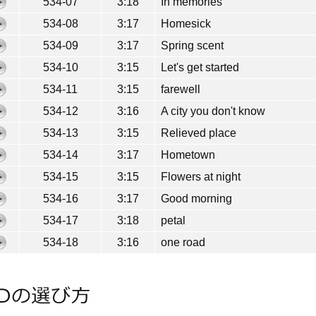
534-07
3:18
In memories
534-08
3:17
Homesick
534-09
3:17
Spring scent
534-10
3:15
Let's get started
534-11
3:15
farewell
534-12
3:16
A city you don't know
534-13
3:15
Relieved place
534-14
3:17
Hometown
534-15
3:15
Flowers at night
534-16
3:17
Good morning
534-17
3:18
petal
534-18
3:16
one road