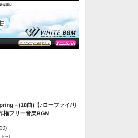
の音楽素材
カートをみる
マイページへログイン
in spring－(18曲)【♪ローファイ/リ
 著作権フリー音楽BGM
00)
ント～]