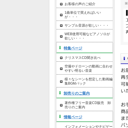
お客様の声のご紹介
1曲単位で買えればいい
が・・・
サンプル音源が欲しい・・・
WEB使用可能なピアノソロが
欲しい・・・
特集ページ
クリスマスCD聞き比べ
空撮やドローンの動画に合わせ
やすい明るい音楽
様々なシーンを想定した動画編
集BGMパック
卸売りのご案内
著作権フリー音楽CD販売 卸
売りのご案内
情報ページ
インフォメーションやナビゲー