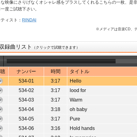
々な映像にさりげなくオシャレ感をプラスしてくれるこちらの一枚、是
非一度ご試聴下さい。
ーティスト：
RINDAI
※メディアは音楽CD、デ
収録曲リスト
（クリックで試聴できます）
試聴
ナンバー
時間
タイトル
534-01
3:17
Hello
534-02
3:17
lood for
534-03
3:17
Warm
534-04
3:18
oh baby
534-05
3:17
Pure
534-06
3:16
Hold hands