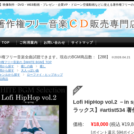
】映像制作・DVD・WEB動画・プレゼン・企業VP・ドローン空撮動画などに使える著作権フリー
】TOP
ご利用案内
お問い合わせ
サイトマップ
作権フリー音楽全曲試聴できます。現在のBGM商品数：【288】
※2026.04.21
作権フリー音楽の【WHITE BGM】TOP
調から探す
癒しの曲
癒し
調から探す
大人っぽい曲
ャンルから探す
ローファイ・ヒップホップ
品商品
Lofi HipHop vol.2 －
ラックス】#artist534
価格:
¥18,000
(税込 ¥19,8
[ポイント還元 594ポイ