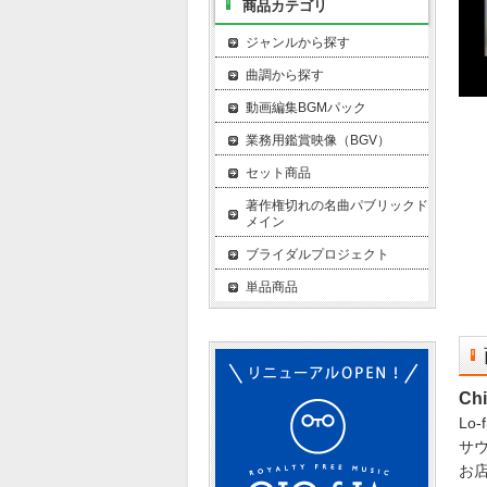
商品カテゴリ
ジャンルから探す
曲調から探す
動画編集BGMパック
業務用鑑賞映像（BGV）
セット商品
著作権切れの名曲パブリックド
メイン
ブライダルプロジェクト
単品商品
C
Lo
サ
お