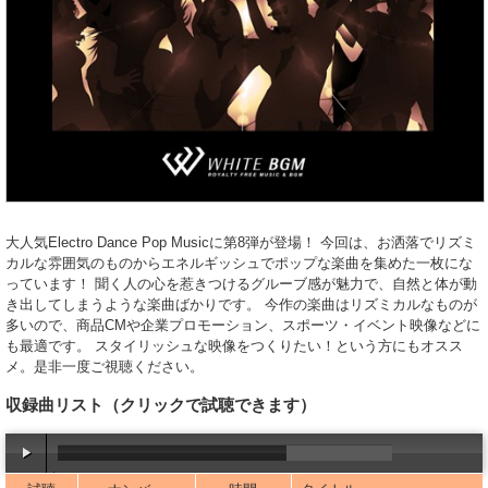
大人気Electro Dance Pop Musicに第8弾が登場！ 今回は、お洒落でリズミ
カルな雰囲気のものからエネルギッシュでポップな楽曲を集めた一枚にな
っています！ 聞く人の心を惹きつけるグルーブ感が魅力で、自然と体が動
き出してしまうような楽曲ばかりです。 今作の楽曲はリズミカルなものが
多いので、商品CMや企業プロモーション、スポーツ・イベント映像などに
も最適です。 スタイリッシュな映像をつくりたい！という方にもオスス
メ。是非一度ご視聴ください。
収録曲リスト
（クリックで試聴できます）