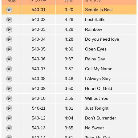
試聴
ナンバー
時間
タイトル
00:00
/
03:19
540-01
3:20
Simple Is Best
540-02
4:28
Lost Battle
540-03
4:28
Rainbow
540-04
4:28
Do you need love
540-05
4:30
Open Eyes
540-06
3:37
Rainy Day
540-07
3:37
Call My Name
540-08
3:48
I Always Stay
540-09
3:50
Heart Of Gold
540-10
2:55
Without You
540-11
4:31
Just Tonight
540-12
4:04
Don't Surrender
540-13
3:35
No Sweat
540-14
3:51
Take Me Out