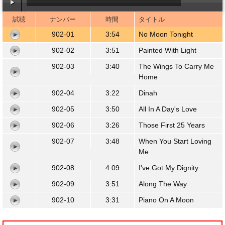
試聴
ナンバー
時間
タイトル
00:00
/
03:55
902-01
3:54
No Moon Tonight
902-02
3:51
Painted With Light
902-03
3:40
The Wings To Carry Me
Home
902-04
3:22
Dinah
902-05
3:50
All In A Day's Love
902-06
3:26
Those First 25 Years
902-07
3:48
When You Start Loving
Me
902-08
4:09
I've Got My Dignity
902-09
3:51
Along The Way
902-10
3:31
Piano On A Moon