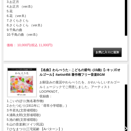
3.お正月
4.お正月 （ver.B.)
5.花
6.花 （ver.B.)
7.さくらさくら
8.さくらさくら （ver.B.)
9.千鳥の曲
10.千鳥の曲 （ver.B.)
価格： 10,000円(税込 11,000円)
【名曲】わらべうた - こどもの節句 -(15曲)【♪キッズ/オ
ルゴール】#artist456 著作権フリー音楽BGM
お馴染みの童謡やわらべうたを、かわいらしいオルゴー
ルミュージックでご用意しました。アーティスト
LOOPKNOT。
収録曲：
1.こいのぼり(無名著作物)
2.かたつむり(1911年に「尋常小学唱歌」)
3.牛若丸(文部省唱歌)
4.浦島太郎(文部省唱歌)
5.池の鯉(文部省唱歌)
6.山の音楽家(ドイツ民謡)
7.ひなまつり(三宅延齢 【Aパターン】)