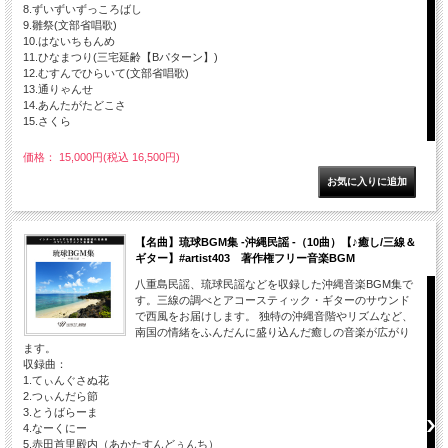
8.ずいずいずっころばし
9.雛祭(文部省唱歌)
10.はないちもんめ
11.ひなまつり(三宅延齢【Bパターン】)
12.むすんでひらいて(文部省唱歌)
13.通りゃんせ
14.あんたがたどこさ
15.さくら
価格： 15,000円(税込 16,500円)
【名曲】琉球BGM集 -沖縄民謡 -（10曲）【♪癒し/三線＆
ギター】#artist403 著作権フリー音楽BGM
八重島民謡、琉球民謡などを収録した沖縄音楽BGM集で
す。三線の調べとアコースティック・ギターのサウンド
で西風をお届けします。 独特の沖縄音階やリズムなど、
南国の情緒をふんだんに盛り込んだ癒しの音楽が広がり
ます。
収録曲：
1.てぃんぐさぬ花
2.つぃんだら節
3.とうばらーま
4.なーくにー
5.赤田首里殿内（あかたすんどぅんち）