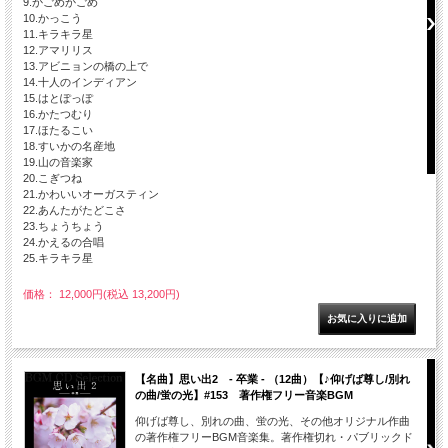
9.かごめかごめ
10.かっこう
11.キラキラ星
12.アマリリス
13.アビニョンの橋の上で
14.十人のインディアン
15.はとぽっぽ
16.かたつむり
17.ほたるこい
18.すいかの名産地
19.山の音楽家
20.こぎつね
21.かわいいオーガスティン
22.あんたがたどこさ
23.ちょうちょう
24.かえるの合唱
25.キラキラ星
価格： 12,000円(税込 13,200円)
【名曲】思い出2 - 卒業 - （12曲）【♪仰げば尊し/別れ
の曲/蛍の光】#153 著作権フリー音楽BGM
仰げば尊し、別れの曲、蛍の光、その他オリジナル作曲
の著作権フリーBGM音楽集。著作権切れ・パブリックド