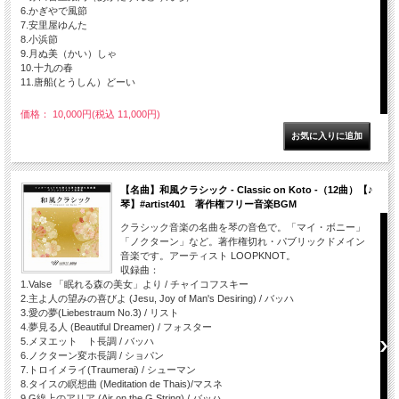
6.かぎやで風節
7.安里屋ゆんた
8.小浜節
9.月ぬ美（かい）しゃ
10.十九の春
11.唐船(とうしん）どーい
価格： 10,000円(税込 11,000円)
【名曲】和風クラシック - Classic on Koto -（12曲）【♪
琴】#artist401 著作権フリー音楽BGM
クラシック音楽の名曲を琴の音色で。「マイ・ボニー」
「ノクターン」など。著作権切れ・パブリックドメイン
音楽です。アーティスト LOOPKNOT。
収録曲：
1.Valse 「眠れる森の美女」より / チャイコフスキー
2.主よ人の望みの喜びよ (Jesu, Joy of Man's Desiring) / バッハ
3.愛の夢(Liebestraum No.3) / リスト
4.夢見る人 (Beautiful Dreamer) / フォスター
5.メヌエット ト長調 / バッハ
6.ノクターン変ホ長調 / ショパン
7.トロイメライ(Traumerai) / シューマン
8.タイスの瞑想曲 (Meditation de Thais)/マスネ
9.G線上のアリア (Air on the G String) / バッハ