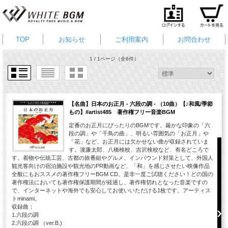
TOP
お知らせ
ご利用案内
お問合わせ
1 / 1ページ
（全6件）
【名曲】日本のお正月 - 六段の調 - （10曲）【♪和風/季節
もの】#artist485 著作権フリー音楽BGM
定番のお正月にぴったりのBGMです。厳かな印象の「六
段の調」や「千鳥の曲」、明るい雰囲気の「お正月」や
「花」など、お正月には欠かせない曲が収録されていま
す。瀧廉太郎、八橋検校、吉沢検校など、有名どころで
す。着物や伝統工芸、古都の旅番組やグルメ、インバウンド対策として、外国人
観光客向けの宿泊施設や観光地のPR動画など、「和」を感じさせたい映像作品
全般にもおススメの著作権フリーBGM CD。是非一度ご試聴ください！どの国の
著作権法においても著作権保護期間が経過し、著作権切れとなった音楽ですの
で、インターネットや海外でも安心してお使いいただける1枚です。アーティス
トminami。
収録曲：
1.六段の調
2.六段の調 （ver.B.)