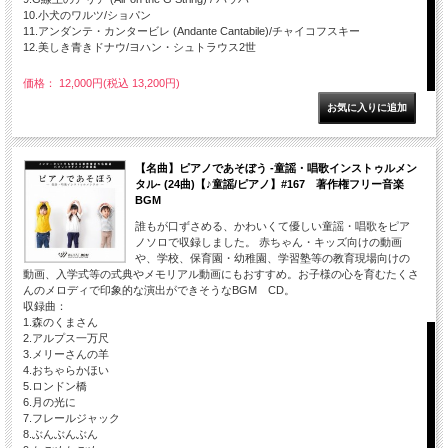
10.小犬のワルツ/ショパン
11.アンダンテ・カンタービレ (Andante Cantabile)/チャイコフスキー
12.美しき青きドナウ/ヨハン・シュトラウス2世
価格： 12,000円(税込 13,200円)
【名曲】ピアノであそぼう -童謡・唱歌インストゥルメン
タル- (24曲)【♪童謡/ピアノ】#167 著作権フリー音楽
BGM
誰もが口ずさめる、かわいくて優しい童謡・唱歌をピア
ノソロで収録しました。 赤ちゃん・キッズ向けの動画
や、学校、保育園・幼稚園、学習塾等の教育現場向けの
動画、入学式等の式典やメモリアル動画にもおすすめ。お子様の心を育むたくさ
んのメロディで印象的な演出ができそうなBGM CD。
収録曲：
1.森のくまさん
2.アルプス一万尺
3.メリーさんの羊
4.おちゃらかほい
5.ロンドン橋
6.月の光に
7.フレールジャック
8.ぶんぶんぶん